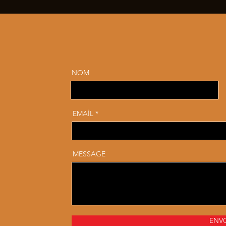
NOM
EMAİL
MESSAGE
ENV