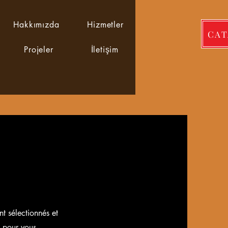
Hakkımızda
Hizmetler
CA
Projeler
İletişim
t sélectionnés et
s pour vous