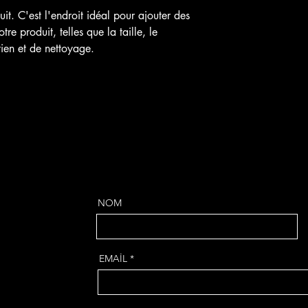
d'expédition, l'emballa
de retour ou d’échange
it. C'est l'endroit idéal pour ajouter des 
meilleure façon d’inst
tre produit, telles que la taille, le 
vos clients qu’ils se s
etien et de nettoyage.
chez vous est de fourn
politique d’expédition.
NOM
EMAİL