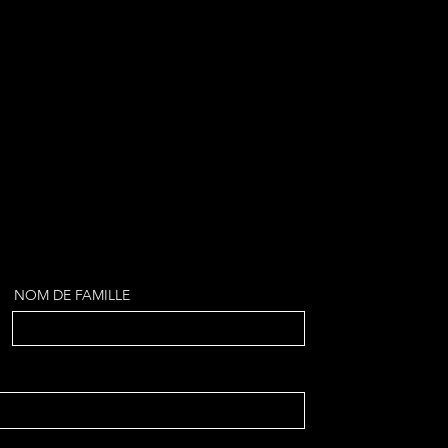
ge et les frais d'expédition. La
 claire.
aurer la confiance et de convaincre
entent à l’aise pour faire des achats
ir des informations claires sur votre
NOM DE FAMILLE