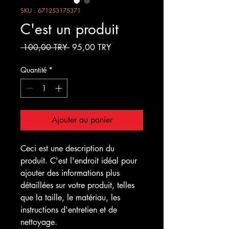
SKU : 671253175371
C'est un produit
Prix
Prix
 100,00 TRY 
95,00 TRY
original
promotionnel
Quantité
*
Ajouter au panier
Ceci est une description du 
produit. C'est l'endroit idéal pour 
ajouter des informations plus 
détaillées sur votre produit, telles 
que la taille, le matériau, les 
instructions d'entretien et de 
nettoyage.