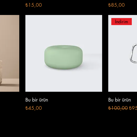
Fiyat
Fiyat
₺15,00
₺85,00
İndirim
Bu bir ürün
Bu bir ürün
Fiyat
Normal Fiyat
İndi
₺45,00
₺100,00
₺9