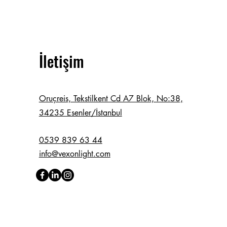
İletişim
Oruçreis, Tekstilkent Cd A7 Blok, No:38,
34235 Esenler/İstanbul
0539 839 63 44
info@vexonlight.com
rchlight.