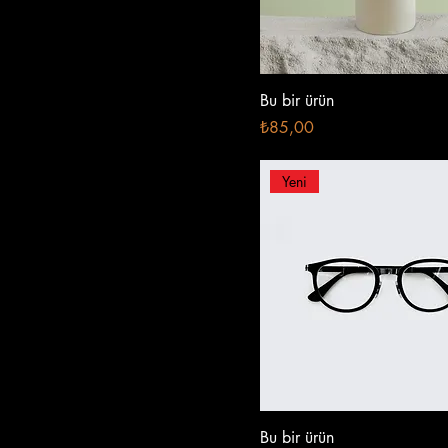
Bu bir ürün
Fiyat
₺85,00
Yeni
Bu bir ürün