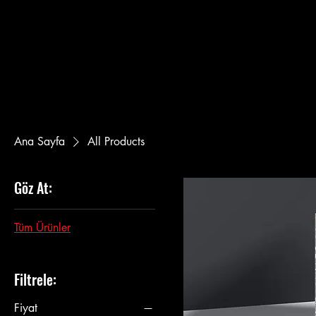
Ana Sayfa
All Products
Göz At:
Tüm Ürünler
Filtrele:
Fiyat