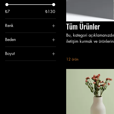
₺7
₺130
Tüm Ürünler
Renk
Bu, kategori açıklamanızdır.
Beden
iletişim kurmak ve ürünlerin
L
Boyut
Large
12 ürün
250 ml
M
500 ml
S
80 ml
Small