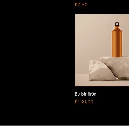
Fiyat
₺7,50
Bu bir ürün
Fiyat
₺130,00