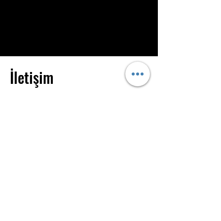
İletişim
Oruçreis, Tekstilkent Cd A7 Blok,
No:38, 34235 Esenler/İstanbul
0539 839 63 44
info@vexonlight.com