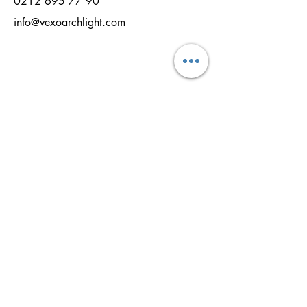
0212 695 77 90
info@vexoarchlight.com
NAME
NACHNAME
EMAİL