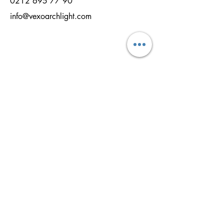
0212 695 77 90
info@vexoarchlight.com
NAME
NACHNAME
EMAİL