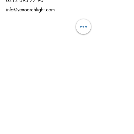
0212 695 77 90
info@vexoarchlight.com
NAME
NACHNAME
EMAİL