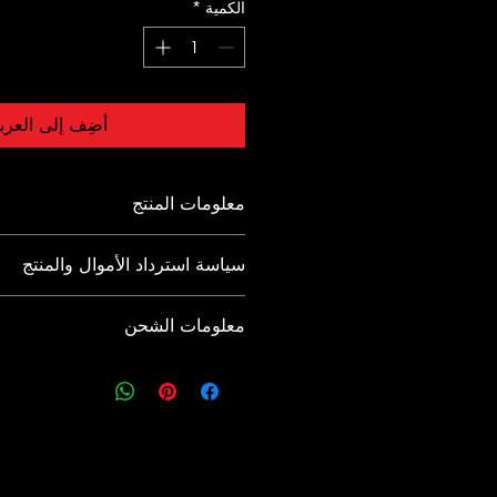
الكمية
*
أضِف إلى العرب
معلومات المنتج
هذا هو المكان المثالي لإضافة المزيد م
سياسة استرداد الأموال والمنتج
حول منتجك، مثل الحجم والمواد وتعليما
هنا يمكنك أيضًا شرح الميزات التي تمي
هذه سياسة المنتج واسترداد الأموال. يعد 
وفوائده للمستخدم.
معلومات الشحن
ما يجب على عملائك فعله إذا كانوا غير
الشراء الخاصة بهم. ولخلق الثقة وإقناع ا
هذه هي سياسة الشحن. هذا هو المكان ال
التسوق بثقة، يجب أن يكون لديك سياسة
من المعلومات حول طرق الشحن والتعب
الاستبدال.
أفضل طريقة لبناء الثقة وإقناع عملائك 
عند التسوق معك هي تقديم معلومات 
الشحن الخاصة بك.