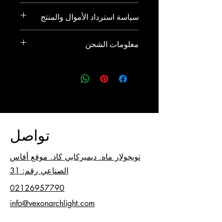
هذا هو المكان المثالي لإضافة المزيد من
سياسة استرداد الأموال والمنتج
المعلومات التفصيلية حول منتجك، مثل
الحجم والمواد وتعليمات العناية والتنظيف.
هذه سياسة المنتج واسترداد الأموال. يعد
هنا يمكنك أيضًا شرح الميزات التي تميز
معلومات الشحن
هذا مكانًا رائعًا لشرح ما يجب على عملائك
منتجك عن غيره وفوائده للمستخدم.
فعله إذا كانوا غير راضين عن عملية
هذه هي سياسة الشحن. هذا هو المكان
الشراء الخاصة بهم. ولخلق الثقة وإقناع
المثالي لتقديم المزيد من المعلومات حول
العملاء بأنه يمكنهم التسوق بثقة، يجب أن
طرق الشحن والتعبئة وتكاليف الشحن.
يكون لديك سياسة واضحة للإرجاع أو
أفضل طريقة لبناء الثقة وإقناع عملائك
الاستبدال.
بأنهم يشعرون بالراحة عند التسوق معك
هي تقديم معلومات واضحة حول سياسة
الشحن الخاصة بك.
تواصل
توبجولار ماه. ديميركابي كاد. موقع أفاس
الصناعي رقم: 31
02126957790
info@vexonarchlight.com