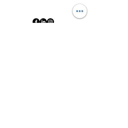
AD
SOYAD
EMAİL
MESAJ