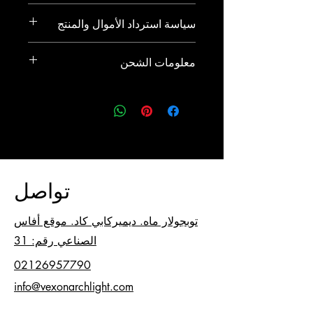
هذا هو المكان المثالي لإضافة المزيد من
سياسة استرداد الأموال والمنتج
المعلومات التفصيلية حول منتجك، مثل
الحجم والمواد وتعليمات العناية والتنظيف.
هذه سياسة المنتج واسترداد الأموال. يعد
هنا يمكنك أيضًا شرح الميزات التي تميز
معلومات الشحن
هذا مكانًا رائعًا لشرح ما يجب على عملائك
منتجك عن غيره وفوائده للمستخدم.
فعله إذا كانوا غير راضين عن عملية
هذه هي سياسة الشحن. هذا هو المكان
الشراء الخاصة بهم. ولخلق الثقة وإقناع
المثالي لتقديم المزيد من المعلومات حول
العملاء بأنه يمكنهم التسوق بثقة، يجب أن
طرق الشحن والتعبئة وتكاليف الشحن.
يكون لديك سياسة واضحة للإرجاع أو
أفضل طريقة لبناء الثقة وإقناع عملائك
الاستبدال.
بأنهم يشعرون بالراحة عند التسوق معك
هي تقديم معلومات واضحة حول سياسة
الشحن الخاصة بك.
تواصل
توبجولار ماه. ديميركابي كاد. موقع أفاس
الصناعي رقم: 31
02126957790
info@vexonarchlight.com