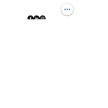
AD
SOYAD
EMAİL
MESAJ